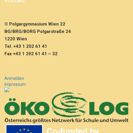
Kontakt
u
n
g
© Polgargymnasium Wien 22
BG/BRG/BORG Polgarstraße 24
1220 Wien
Tel. +43 1 202 61 41
Fax +43 1 202 61 41 – 32
Anmelden
Impressum