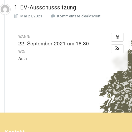
1. EV-Ausschusssitzung
f
Mai 21,2021
Kommentare deaktiviert
ü
r
1.
WANN:
E
22. September 2021 um 18:30
V
WO:
-
A
Aula
u
s
s
c
h
u
s
s
s
i
t
z