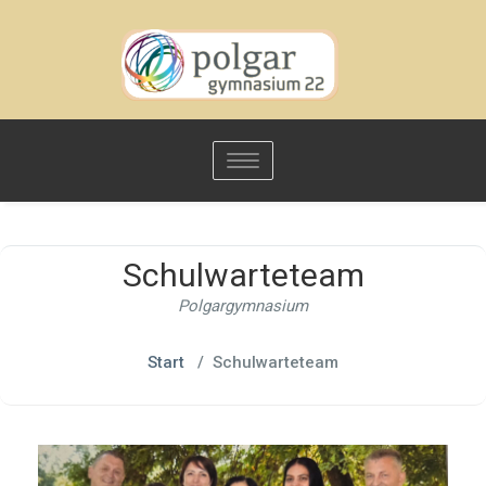
Toggle
navigation
Schulwarteteam
Polgargymnasium
Start
/
Schulwarteteam