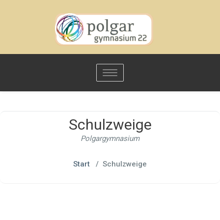
Toggle
navigation
Schulzweige
Polgargymnasium
Start
/
Schulzweige