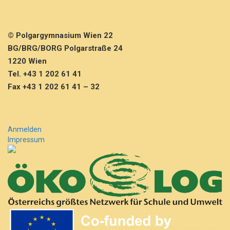
2
5
_
© Polgargymnasium Wien 22
2
6
BG/BRG/BORG Polgarstraße 24
1220 Wien
Tel. +43 1 202 61 41
Fax +43 1 202 61 41 – 32
Anmelden
Impressum