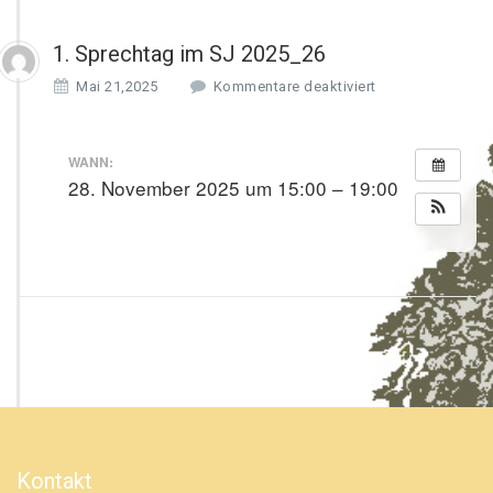
1. Sprechtag im SJ 2025_26
f
Mai 21,2025
Kommentare deaktiviert
ü
r
1.
WANN:
S
28. November 2025 um 15:00 – 19:00
p
r
e
c
h
t
a
g
i
m
S
J
2
Kontakt
0