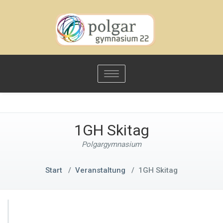
Toggle
navigation
1GH Skitag
Polgargymnasium
Start
/
Veranstaltung
/
1GH Skitag