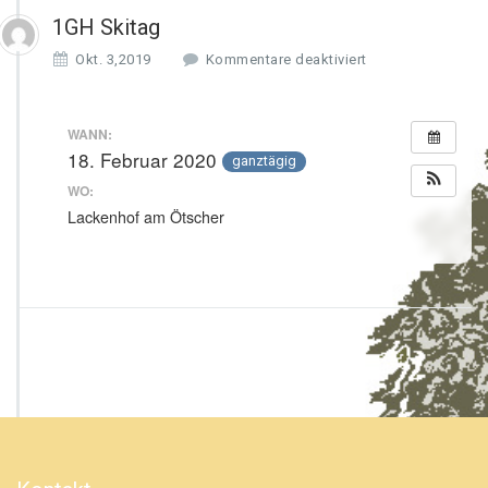
1GH Skitag
f
Okt. 3,2019
Kommentare deaktiviert
ü
r
1
WANN:
G
18. Februar 2020
ganztägig
H
S
WO:
k
Lackenhof am Ötscher
i
t
a
g