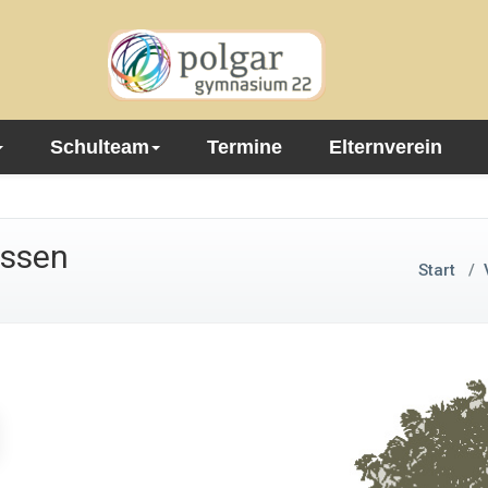
Schulteam
Termine
Elternverein
assen
Start
/