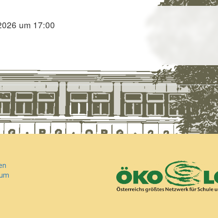
 2026 um 17:00
en
sum
.