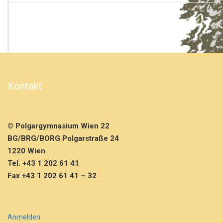
b
a
h
n
b
e
r
a
Kontakt
t
u
n
g
© Polgargymnasium Wien 22
2
BG/BRG/BORG Polgarstraße 24
E
F
1220 Wien
&
Tel. +43 1 202 61 41
i
Fax +43 1 202 61 41 – 32
m
A
n
s
Anmelden
c