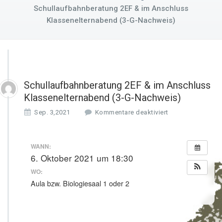
Schullaufbahnberatung 2EF & im Anschluss
Klassenelternabend (3-G-Nachweis)
Schullaufbahnberatung 2EF & im Anschluss
Klassenelternabend (3-G-Nachweis)
f
Sep. 3,2021
Kommentare deaktiviert
ü
r
S
WANN:
c
6. Oktober 2021 um 18:30
h
WO:
u
l
Aula bzw. Biologiesaal 1 oder 2
l
a
u
f