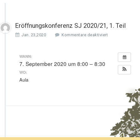
Eröffnungskonferenz SJ 2020/21, 1. Teil
f
Jan. 23,2020
Kommentare deaktiviert
ü
r
E
WANN:
r
7. September 2020 um 8:00 – 8:30
ö
WO:
f
f
Aula
n
u
n
g
s
k
o
n
f