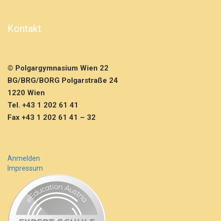
e
r
e
Kontakt
n
z
S
J
© Polgargymnasium Wien 22
2
BG/BRG/BORG Polgarstraße 24
0
2
1220 Wien
0/
Tel. +43 1 202 61 41
2
Fax +43 1 202 61 41 – 32
1,
1.
T
e
Anmelden
i
Impressum
l