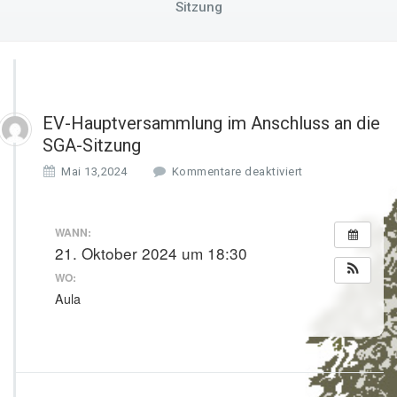
Sitzung
EV-Hauptversammlung im Anschluss an die
SGA-Sitzung
f
Mai 13,2024
Kommentare deaktiviert
ü
r
E
WANN:
V
21. Oktober 2024 um 18:30
-
WO:
H
a
Aula
u
p
t
v
e