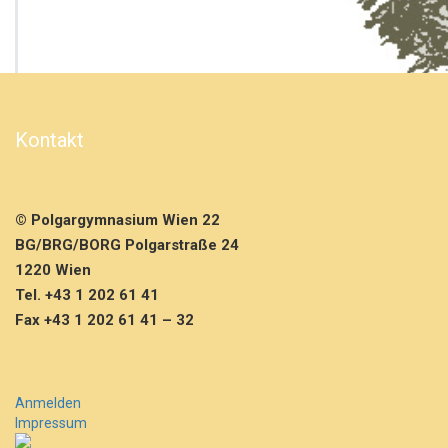
r
s
a
m
m
l
u
Kontakt
n
g
i
m
© Polgargymnasium Wien 22
A
BG/BRG/BORG Polgarstraße 24
n
s
1220 Wien
c
Tel. +43 1 202 61 41
h
Fax +43 1 202 61 41 – 32
l
u
s
s
Anmelden
a
Impressum
n
d