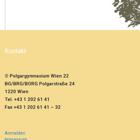
1.
–
4.
K
l
a
s
s
Kontakt
e
n,
6.
&
© Polgargymnasium Wien 22
7.
K
BG/BRG/BORG Polgarstraße 24
l
1220 Wien
a
Tel. +43 1 202 61 41
s
Fax +43 1 202 61 41 – 32
s
e
n
l
a
Anmelden
u
Impressum