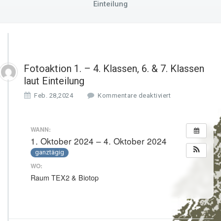
Einteilung
Fotoaktion 1. – 4. Klassen, 6. & 7. Klassen
laut Einteilung
f
Feb. 28,2024
Kommentare deaktiviert
ü
r
F
WANN:
o
1. Oktober 2024 – 4. Oktober 2024
t
ganztägig
o
a
WO:
k
Raum TEX2 & Biotop
t
i
o
n