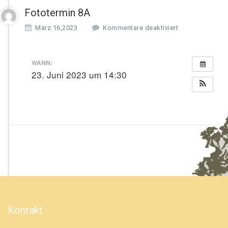
Fototermin 8A
f
März 16,2023
Kommentare deaktiviert
ü
r
F
WANN:
o
23. Juni 2023 um 14:30
t
o
t
e
r
m
i
n
8
A
Kontakt