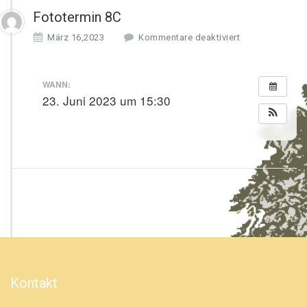
Fototermin 8C
f
März 16,2023
Kommentare deaktiviert
ü
r
F
WANN:
o
23. Juni 2023 um 15:30
t
o
t
e
r
m
i
n
8
C
Kontakt