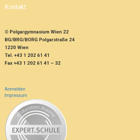
l
Kontakt
l
e
1.
K
© Polgargymnasium Wien 22
l
a
BG/BRG/BORG Polgarstraße 24
s
1220 Wien
s
Tel. +43 1 202 61 41
e
Fax +43 1 202 61 41 – 32
n
Anmelden
Impressum