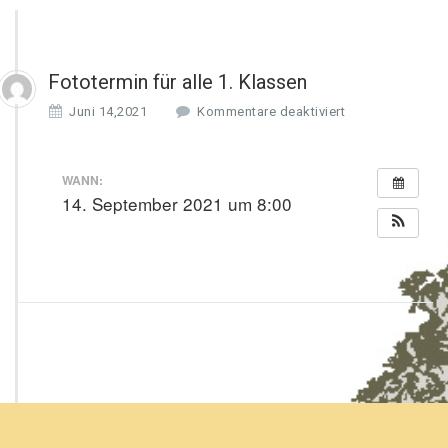
Fototermin für alle 1. Klassen
f
Juni 14,2021
Kommentare deaktiviert
ü
r
F
WANN:
o
14. September 2021 um 8:00
t
o
t
e
r
m
i
n
f
ü
r
a