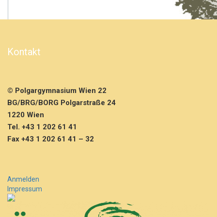
a
b
e
n
d
Kontakt
f
ü
r
d
© Polgargymnasium Wien 22
i
BG/BRG/BORG Polgarstraße 24
e
2.
1220 Wien
K
Tel. +43 1 202 61 41
l
Fax +43 1 202 61 41 – 32
a
s
s
e
Anmelden
n
Impressum
(E
i
n