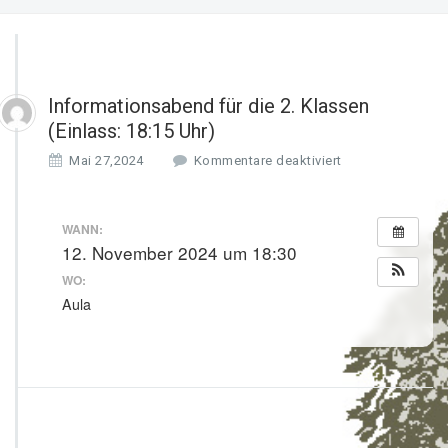
Informationsabend für die 2. Klassen
(Einlass: 18:15 Uhr)
f
Mai 27,2024
Kommentare deaktiviert
ü
r
I
WANN:
n
12. November 2024 um 18:30
f
WO:
o
r
Aula
m
a
t
i
o
n
s