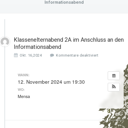
Informationsabend
Klassenelternabend 2A im Anschluss an den
Informationsabend
f
Okt. 16,2024
Kommentare deaktiviert
ü
r
K
WANN:
l
12. November 2024 um 19:30
a
WO:
s
s
Mensa
e
n
e
l
t