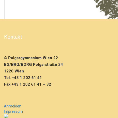
e
r
n
a
b
e
n
Kontakt
d
2
A
i
© Polgargymnasium Wien 22
m
BG/BRG/BORG Polgarstraße 24
A
n
1220 Wien
s
Tel. +43 1 202 61 41
c
Fax +43 1 202 61 41 – 32
h
l
u
s
Anmelden
s
Impressum
a
n