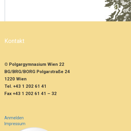
e
r
n
a
b
e
n
Kontakt
d
d
e
r
© Polgargymnasium Wien 22
4
BG/BRG/BORG Polgarstraße 24
G
K
1220 Wien
l
Tel. +43 1 202 61 41
a
Fax +43 1 202 61 41 – 32
s
s
e
a
Anmelden
n
Impressum
s
c