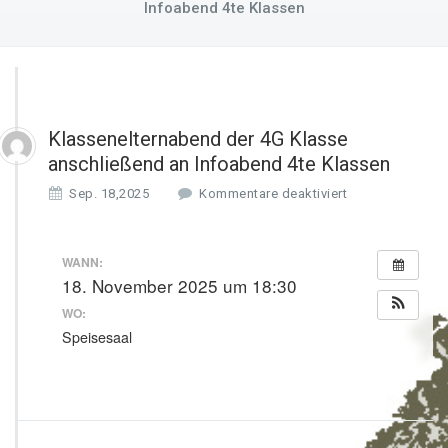
Infoabend 4te Klassen
Klassenelternabend der 4G Klasse
anschließend an Infoabend 4te Klassen
f
Sep. 18,2025
Kommentare deaktiviert
ü
r
K
WANN:
l
18. November 2025 um 18:30
a
WO:
s
s
Speisesaal
e
n
e
l
t