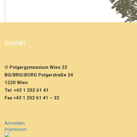
e
r
n
a
b
e
n
Kontakt
d
d
e
r
© Polgargymnasium Wien 22
4
BG/BRG/BORG Polgarstraße 24
D
a
1220 Wien
n
Tel. +43 1 202 61 41
s
Fax +43 1 202 61 41 – 32
c
h
l
i
Anmelden
e
Impressum
ß
e