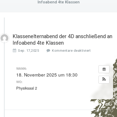
Infoabend 4te Klassen
Klassenelternabend der 4D anschließend an
Infoabend 4te Klassen
f
Sep. 17,2025
Kommentare deaktiviert
ü
r
K
WANN:
l
18. November 2025 um 18:30
a
WO:
s
s
Physiksaal 2
e
n
e
l
t