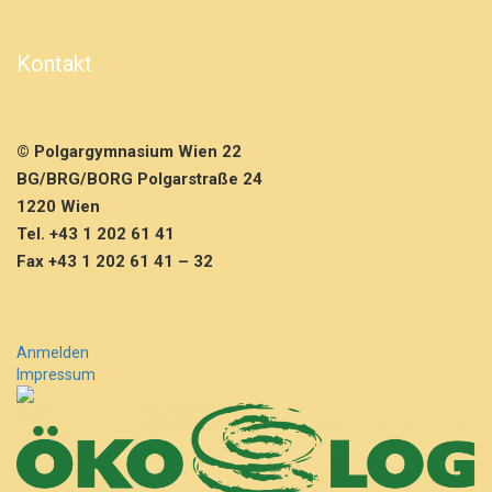
e
M
a
Kontakt
u
t
h
a
© Polgargymnasium Wien 22
u
BG/BRG/BORG Polgarstraße 24
s
e
1220 Wien
n
Tel. +43 1 202 61 41
4
Fax +43 1 202 61 41 – 32
C
&
4
F
Anmelden
Impressum