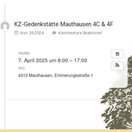
KZ-Gedenkstätte Mauthausen 4C & 4F
f
Nov. 29,2024
Kommentare deaktiviert
ü
r
K
WANN:
Z
7. April 2025 um 8:00 – 17:00
-
WO:
G
e
4310 Mauthausen, Erinnerungsstraße 1
d
e
n
k
s
t
ä
t
t