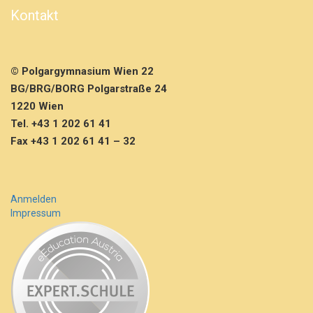
t
Kontakt
h
a
u
s
© Polgargymnasium Wien 22
e
n
BG/BRG/BORG Polgarstraße 24
8
1220 Wien
B
Tel. +43 1 202 61 41
D
Fax +43 1 202 61 41 – 32
E
Anmelden
Impressum