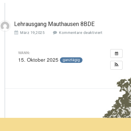
Lehrausgang Mauthausen 8BDE
f
März 19,2025
Kommentare deaktiviert
ü
r
L
WANN:
e
15. Oktober 2025
ganztägig
h
r
a
u
s
g
a
n
g
M
a
u