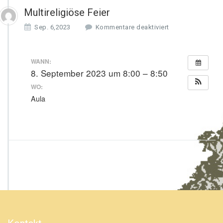
Multireligiöse Feier
f
Sep. 6,2023
Kommentare deaktiviert
ü
r
M
WANN:
u
8. September 2023 um 8:00 – 8:50
l
WO:
t
i
Aula
r
e
l
i
g
i
ö
s
e
F
e
i