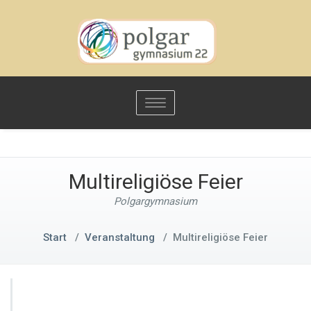
Toggle
navigation
Multireligiöse Feier
Polgargymnasium
Start
/
Veranstaltung
/
Multireligiöse Feier