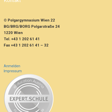
Kontakt
e
r
© Polgargymnasium Wien 22
BG/BRG/BORG Polgarstraße 24
1220 Wien
Tel. +43 1 202 61 41
Fax +43 1 202 61 41 – 32
Anmelden
Impressum