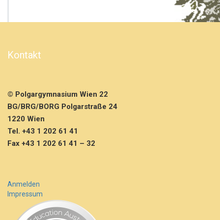
h
e
M
ä
d
c
Kontakt
h
e
n
f
© Polgargymnasium Wien 22
u
BG/BRG/BORG Polgarstraße 24
ß
1220 Wien
b
a
Tel. +43 1 202 61 41
l
Fax +43 1 202 61 41 – 32
l
i
n
W
Anmelden
e
Impressum
l
s
–