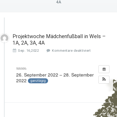
4A
Projektwoche Mädchenfußball in Wels –
1A, 2A, 3A, 4A
f
Sep. 16,2022
Kommentare deaktiviert
ü
r
P
WANN:
r
26. September 2022 – 28. September
o
2022
ganztägig
j
e
k
t
w
o
c