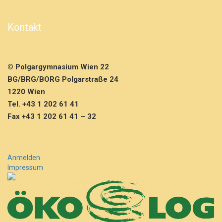
c
h
r
Kontakt
i
f
t
l
© Polgargymnasium Wien 22
i
BG/BRG/BORG Polgarstraße 24
c
1220 Wien
h
–
Tel. +43 1 202 61 41
H
Fax +43 1 202 61 41 – 32
e
r
b
s
Anmelden
t
Impressum
t
e
r
m
i