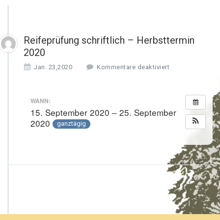
Reifeprüfung schriftlich – Herbsttermin
2020
f
Jan. 23,2020
Kommentare deaktiviert
ü
r
R
WANN:
e
15. September 2020 – 25. September
i
2020
ganztägig
f
e
p
r
ü
f
u
n
g
s