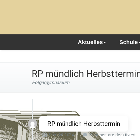
Aktuelles
Schule
RP mündlich Herbsttermi
Polgargymnasium
RP mündlich Herbsttermin
f
Sep. 20,2024
Kommentare deaktiviert