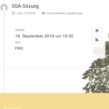
SGA-Sitzung
f
Juli 17,2019
Kommentare deaktiviert
ü
r
S
WANN:
G
18. September 2019 um 16:30
A
WO:
-
S
FWS
i
t
z
u
n
g