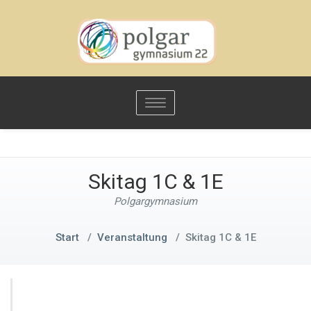
Toggle
navigation
Skitag 1C & 1E
Polgargymnasium
Start
/
Veranstaltung
/
Skitag 1C & 1E