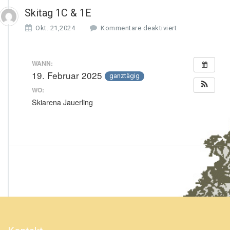
Skitag 1C & 1E
f
Okt. 21,2024
Kommentare deaktiviert
ü
r
S
WANN:
k
19. Februar 2025
ganztägig
i
t
WO:
a
Skiarena Jauerling
g
1
C
&
1
E