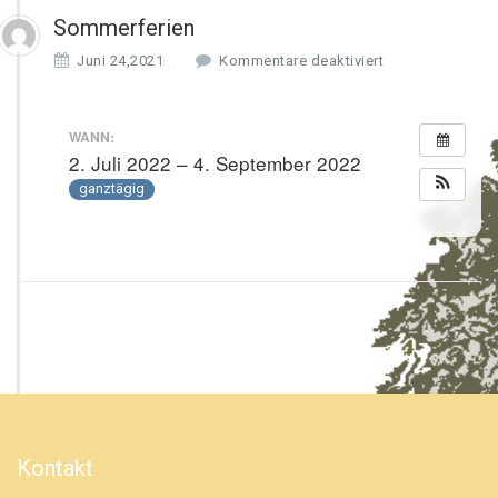
Sommerferien
f
Juni 24,2021
Kommentare deaktiviert
ü
r
S
WANN:
o
2. Juli 2022 – 4. September 2022
m
ganztägig
m
e
r
f
e
r
i
e
n
Kontakt