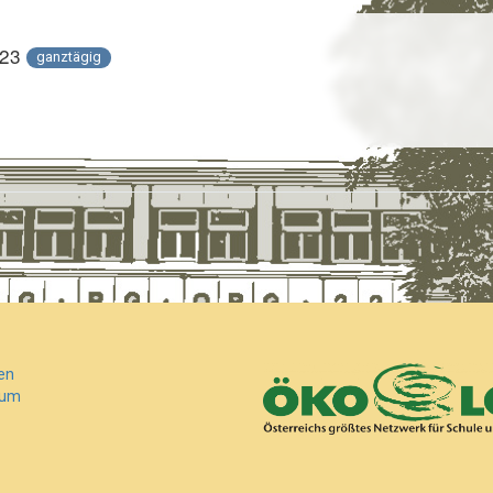
023
ganztägig
en
sum