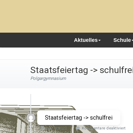
Aktuelles
Schule
Staatsfeiertag -> schulfre
Polgargymnasium
Staatsfeiertag -> schulfrei
f
Apr. 4,2022
Kommentare deaktiviert