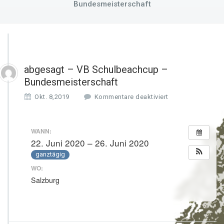
Bundesmeisterschaft
abgesagt – VB Schulbeachcup –
Bundesmeisterschaft
f
Okt. 8,2019
Kommentare deaktiviert
ü
r
a
WANN:
b
22. Juni 2020 – 26. Juni 2020
g
ganztägig
e
s
WO:
a
Salzburg
g
t
–
V