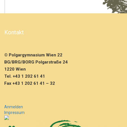
n
a
c
h
t
Kontakt
s
b
u
c
© Polgargymnasium Wien 22
h
a
BG/BRG/BORG Polgarstraße 24
u
1220 Wien
s
Tel. +43 1 202 61 41
s
Fax +43 1 202 61 41 – 32
t
e
l
l
u
Anmelden
n
Impressum
g
2