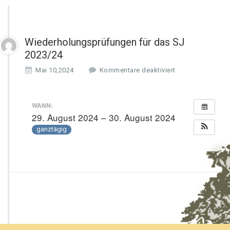
Wiederholungsprüfungen für das SJ
2023/24
f
Mai 10,2024
Kommentare deaktiviert
ü
r
W
WANN:
i
29. August 2024 – 30. August 2024
e
ganztägig
d
e
r
h
o
l
u
n
g
s