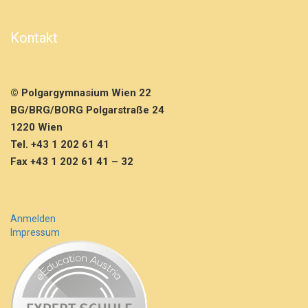
p
r
ü
Kontakt
f
u
n
g
© Polgargymnasium Wien 22
e
BG/BRG/BORG Polgarstraße 24
n
1220 Wien
f
ü
Tel. +43 1 202 61 41
r
Fax +43 1 202 61 41 – 32
d
a
s
S
Anmelden
J
Impressum
2
0
2
3/
2