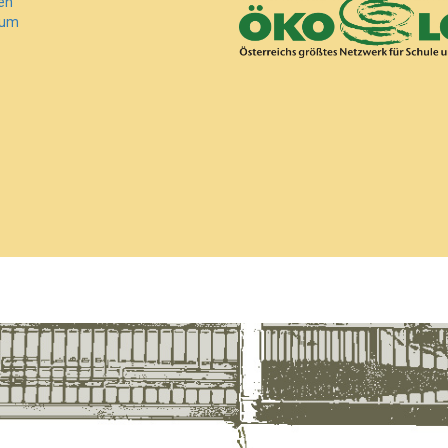
en
sum