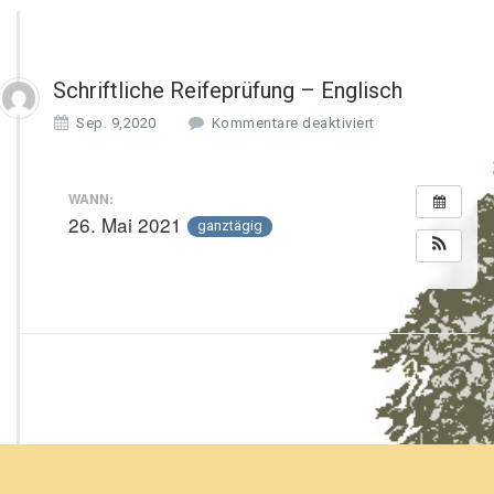
Schriftliche Reifeprüfung – Englisch
f
Sep. 9,2020
Kommentare deaktiviert
ü
r
S
WANN:
c
26. Mai 2021
ganztägig
h
r
i
f
t
l
i
c
h
e
R
e