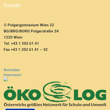
i
Kontakt
f
e
p
r
© Polgargymnasium Wien 22
ü
f
BG/BRG/BORG Polgarstraße 24
u
1220 Wien
n
Tel. +43 1 202 61 41
g
Fax +43 1 202 61 41 – 32
–
E
n
g
l
Anmelden
i
Impressum
s
c
h