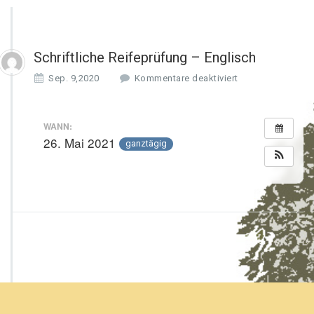
Schriftliche Reifeprüfung – Englisch
f
Sep. 9,2020
Kommentare deaktiviert
ü
r
S
WANN:
c
26. Mai 2021
ganztägig
h
r
i
f
t
l
i
c
h
e
R
e