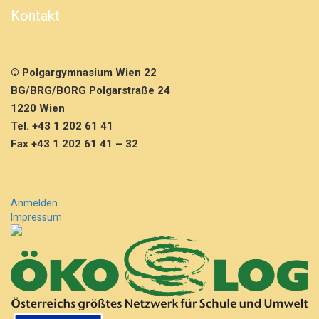
i
Kontakt
f
e
p
r
© Polgargymnasium Wien 22
ü
f
BG/BRG/BORG Polgarstraße 24
u
1220 Wien
n
Tel. +43 1 202 61 41
g
Fax +43 1 202 61 41 – 32
–
E
n
g
l
Anmelden
i
Impressum
s
c
h