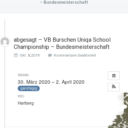
– Bundesmeisterschaft
abgesagt – VB Burschen Uniqa School
Championship – Bundesmeisterschaft
f
Okt. 8,2019
Kommentare deaktiviert
ü
r
a
WANN:
b
30. März 2020 – 2. April 2020
g
ganztägig
e
s
WO:
a
Hartberg
g
t
–
V