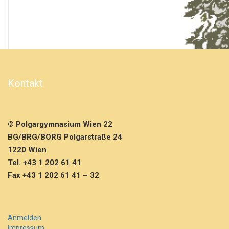
B
B
u
r
s
c
h
e
Kontakt
n
U
n
i
© Polgargymnasium Wien 22
q
a
BG/BRG/BORG Polgarstraße 24
S
1220 Wien
c
Tel. +43 1 202 61 41
h
Fax +43 1 202 61 41 – 32
o
o
l
C
h
Anmelden
a
Impressum