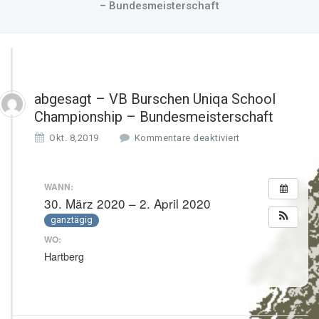
– Bundesmeisterschaft
abgesagt – VB Burschen Uniqa School
Championship – Bundesmeisterschaft
f
Okt. 8,2019
Kommentare deaktiviert
ü
r
a
WANN:
b
30. März 2020 – 2. April 2020
g
ganztägig
e
s
WO:
a
Hartberg
g
t
–
V