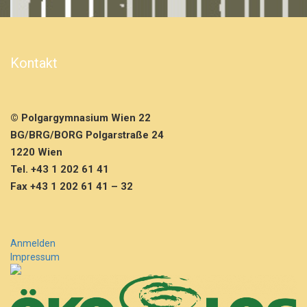
h
h
a
b
Kontakt
e
k
e
i
© Polgargymnasium Wien 22
n
BG/BRG/BORG Polgarstraße 24
e
A
1220 Wien
n
Tel. +43 1 202 61 41
g
Fax +43 1 202 61 41 – 32
s
t“
m
e
Anmelden
h
Impressum
r
…