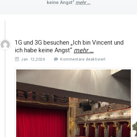
keine Angst“
mehr …
1G und 3G besuchen „Ich bin Vincent und
ich habe keine Angst“
mehr …
f
Jan. 12,2026
Kommentare deaktiviert
ü
r
1
G
u
n
d
3
G
b
e
s