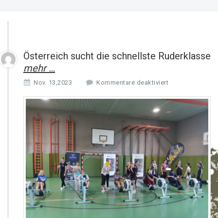
Österreich sucht die schnellste Ruderklasse
mehr …
f
Nov. 13,2023
Kommentare deaktiviert
ü
r
Ö
s
t
e
r
r
e
i
c
h
s