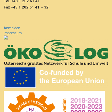
Tel. +43 1 202 61 41
l
Fax +43 1 202 61 41 – 32
a
s
s
e
m
Anmelden
e
Impressum
h
r
…