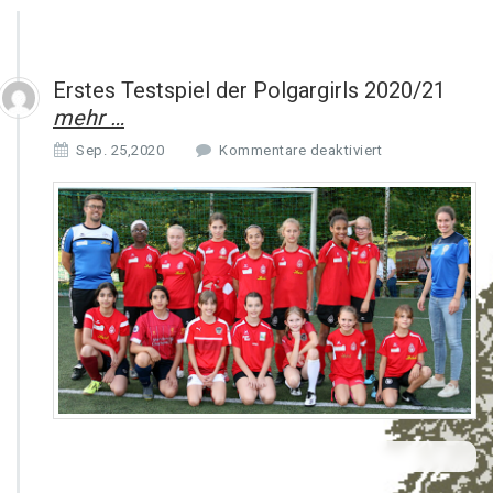
Erstes Testspiel der Polgargirls 2020/21
mehr …
f
Sep. 25,2020
Kommentare deaktiviert
ü
r
E
r
s
t
e
s
T
e
s
t
s
p
i