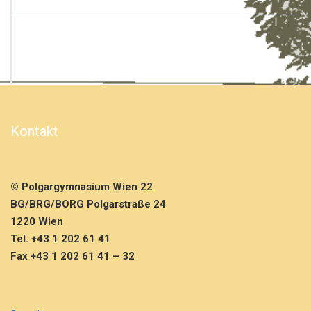
e
l
d
e
r
P
o
l
g
Kontakt
a
r
g
i
r
© Polgargymnasium Wien 22
l
BG/BRG/BORG Polgarstraße 24
s
1220 Wien
2
Tel. +43 1 202 61 41
0
2
Fax +43 1 202 61 41 – 32
0/
2
1