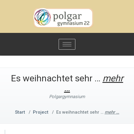
Toggle
navigation
Es weihnachtet sehr …
mehr
…
Polgargymnasium
Start
/
Project
/
Es weihnachtet sehr …
mehr …