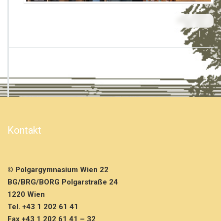
r
7
D
i
m
W
P
F
R
u
s
s
i
Kontakt
s
c
h
m
© Polgargymnasium Wien 22
e
h
BG/BRG/BORG Polgarstraße 24
r
1220 Wien
…
Tel. +43 1 202 61 41
Fax +43 1 202 61 41 – 32