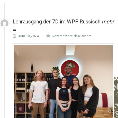
Lehrausgang der 7D im WPF Russisch
mehr
…
f
Juni 10,2024
Kommentare deaktiviert
ü
r
L
e
h
r
a
u
s
g
a
n
g
d
e