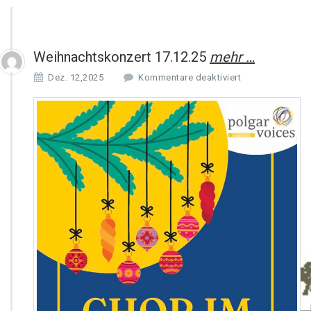
Weihnachtskonzert 17.12.25
mehr …
f
Dez. 12,2025
Kommentare deaktiviert
ü
r
W
e
i
h
n
a
c
h
t
s
k
o
n
z