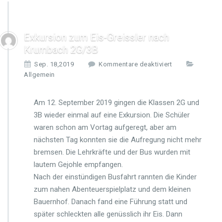
Exkursion zum Eis-Greissler nach
Krumbach 2G/3B
f
Sep. 18,2019
Kommentare deaktiviert
ü
Allgemein
r
E
Am 12. September 2019 gingen die Klassen 2G und
x
k
3B wieder einmal auf eine Exkursion. Die Schüler
u
waren schon am Vortag aufgeregt, aber am
r
nächsten Tag konnten sie die Aufregung nicht mehr
s
bremsen. Die Lehrkräfte und der Bus wurden mit
i
o
lautem Gejohle empfangen.
n
Nach der einstündigen Busfahrt rannten die Kinder
z
zum nahen Abenteuerspielplatz und dem kleinen
u
Bauernhof. Danach fand eine Führung statt und
m
E
später schleckten alle genüsslich ihr Eis. Dann