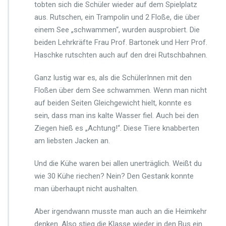
i
tobten sich die Schüler wieder auf dem Spielplatz
s
aus. Rutschen, ein Trampolin und 2 Floße, die über
-
einem See „schwammen“, wurden ausprobiert. Die
G
r
beiden Lehrkräfte Frau Prof. Bartonek und Herr Prof.
e
Haschke rutschten auch auf den drei Rutschbahnen.
i
s
Ganz lustig war es, als die SchülerInnen mit den
s
Floßen über dem See schwammen. Wenn man nicht
l
e
auf beiden Seiten Gleichgewicht hielt, konnte es
r
sein, dass man ins kalte Wasser fiel. Auch bei den
n
Ziegen hieß es „Achtung!“. Diese Tiere knabberten
a
am liebsten Jacken an.
c
h
K
Und die Kühe waren bei allen unerträglich. Weißt du
r
wie 30 Kühe riechen? Nein? Den Gestank konnte
u
man überhaupt nicht aushalten.
m
b
Aber irgendwann musste man auch an die Heimkehr
a
c
denken. Also stieg die Klasse wieder in den Bus ein.