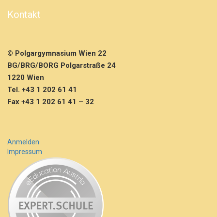
o
n
Kontakt
e
n
8.
K
© Polgargymnasium Wien 22
l
BG/BRG/BORG Polgarstraße 24
a
1220 Wien
s
s
Tel. +43 1 202 61 41
e
Fax +43 1 202 61 41 – 32
n
Anmelden
Impressum