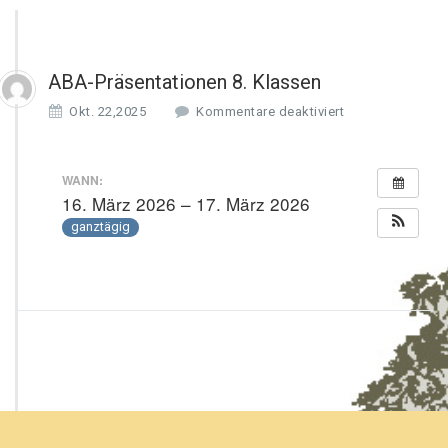
ABA-Präsentationen 8. Klassen
f
Okt. 22,2025
Kommentare deaktiviert
ü
r
A
WANN:
B
16. März 2026 – 17. März 2026
A
ganztägig
-
P
r
ä
s
e
n
t
a
t
i