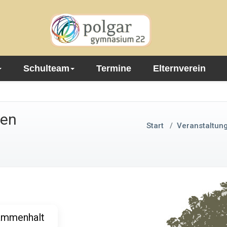
Schulteam
Termine
Elternverein
len
Start
/
Veranstaltun
sammenhalt