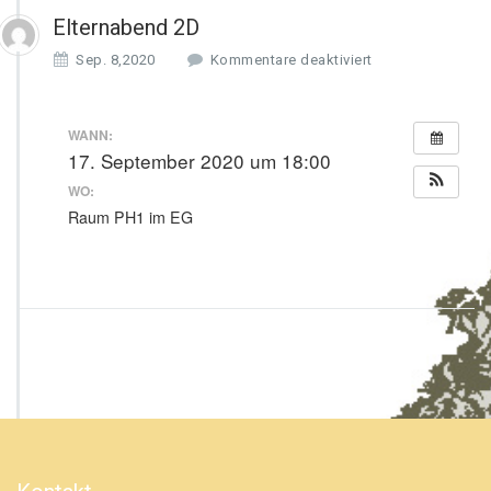
Elternabend 2D
f
Sep. 8,2020
Kommentare deaktiviert
ü
r
E
WANN:
l
17. September 2020 um 18:00
t
WO:
e
r
Raum PH1 im EG
n
a
b
e
n
d
2
D