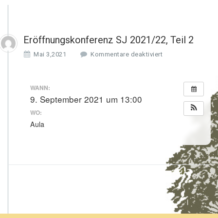
Eröffnungskonferenz SJ 2021/22, Teil 2
f
Mai 3,2021
Kommentare deaktiviert
ü
r
E
WANN:
r
9. September 2021 um 13:00
ö
WO:
f
f
Aula
n
u
n
g
s
k
o
n
f