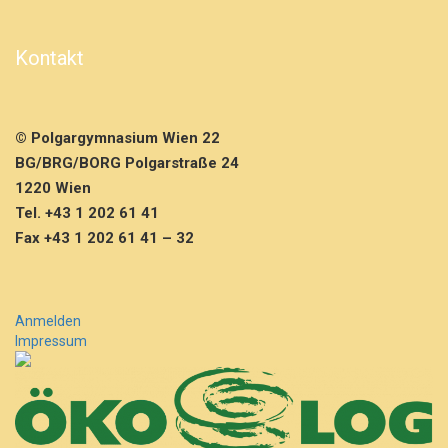
e
r
e
Kontakt
n
z
S
J
© Polgargymnasium Wien 22
2
BG/BRG/BORG Polgarstraße 24
0
2
1220 Wien
1/
Tel. +43 1 202 61 41
2
Fax +43 1 202 61 41 – 32
2,
T
e
i
Anmelden
l
Impressum
2