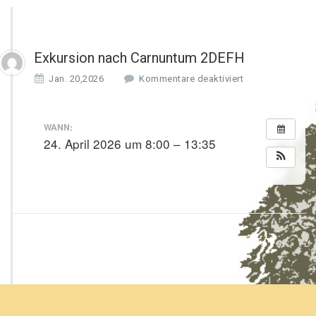
Exkursion nach Carnuntum 2DEFH
f
Jan. 20,2026
Kommentare deaktiviert
ü
r
E
WANN:
x
24. April 2026 um 8:00 – 13:35
k
u
r
s
i
o
n
n
a
c
h
C