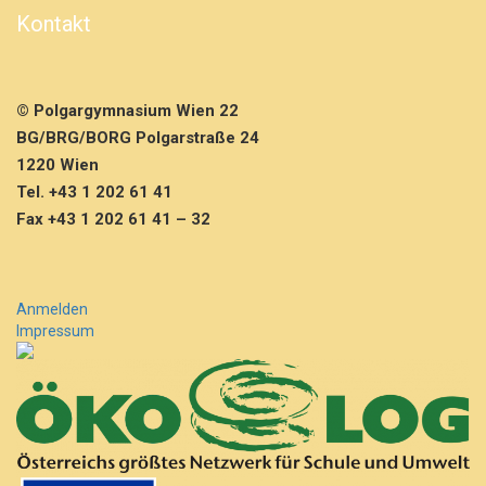
a
Kontakt
r
n
u
n
© Polgargymnasium Wien 22
t
u
BG/BRG/BORG Polgarstraße 24
m
1220 Wien
2
Tel. +43 1 202 61 41
D
Fax +43 1 202 61 41 – 32
E
F
H
Anmelden
Impressum