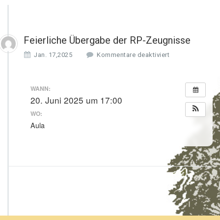
Feierliche Übergabe der RP-Zeugnisse
f
Jan. 17,2025
Kommentare deaktiviert
ü
r
F
WANN:
e
20. Juni 2025 um 17:00
i
WO:
e
r
Aula
l
i
c
h
e
Ü
b
e
r