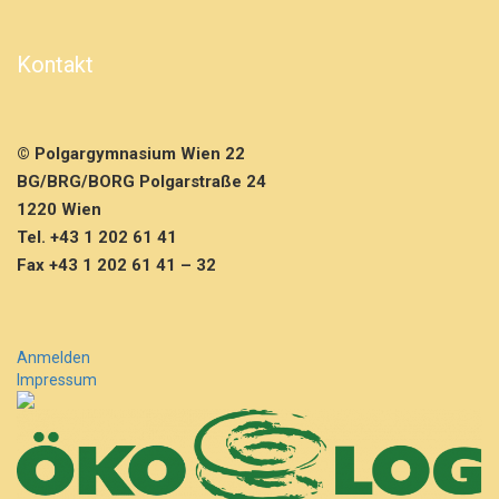
g
a
b
Kontakt
e
d
e
r
© Polgargymnasium Wien 22
R
BG/BRG/BORG Polgarstraße 24
P
-
1220 Wien
Z
Tel. +43 1 202 61 41
e
Fax +43 1 202 61 41 – 32
u
g
n
i
Anmelden
s
Impressum
s
e