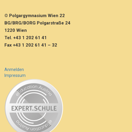
k
t
i
© Polgargymnasium Wien 22
o
BG/BRG/BORG Polgarstraße 24
n
1220 Wien
Tel. +43 1 202 61 41
Fax +43 1 202 61 41 – 32
Anmelden
Impressum