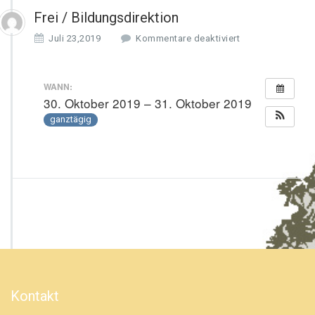
Frei / Bildungsdirektion
f
Juli 23,2019
Kommentare deaktiviert
ü
r
F
WANN:
r
30. Oktober 2019 – 31. Oktober 2019
e
ganztägig
i
/
B
i
l
d
u
n
g
s
d
i
r
Kontakt
e