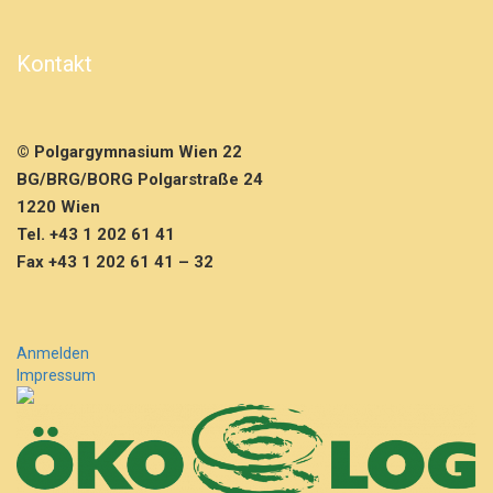
i
n
g
Kontakt
s
k
o
n
© Polgargymnasium Wien 22
z
BG/BRG/BORG Polgarstraße 24
e
r
1220 Wien
t
Tel. +43 1 202 61 41
Fax +43 1 202 61 41 – 32
Anmelden
Impressum