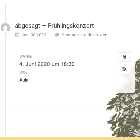
abgesagt – Frühlingskonzert
f
Jan. 30,2020
Kommentare deaktiviert
ü
r
a
WANN:
b
4. Juni 2020 um 18:30
g
WO:
e
s
Aula
a
g
t
–
F
r
ü
h
l